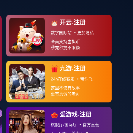
中文版
English