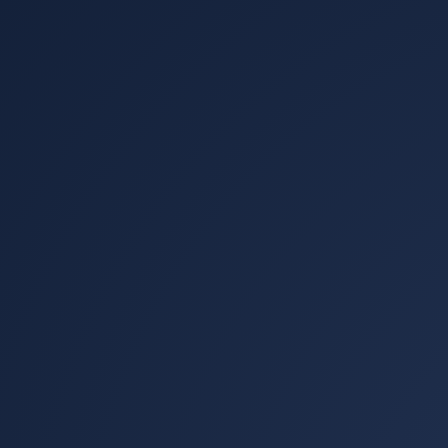
0，这粒进
了伊朗的防
B费时间：
如果说上半
奎罗斯甚至
排出了五人
中几乎不旋
柱内沿的唯
而真正让比
切扣过防守
略脚下，后
线的刀锋，
的单项统计
伊朗沉没：
随着B费的