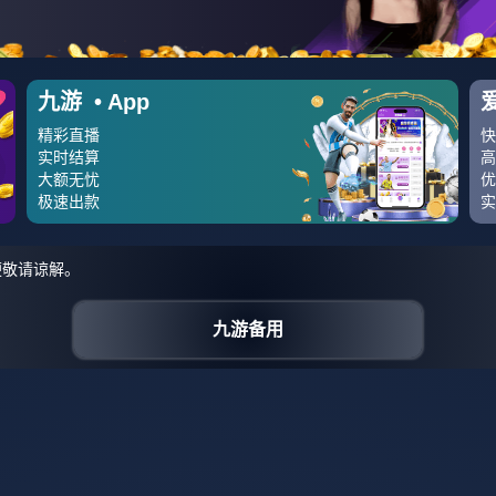
开云体育平台APP-红白风暴席卷多哈，秘鲁4-1大胜
Publisher:开云世界杯2026
Time:2026-06-
6月18日，多哈教育城体育场，当秘鲁队长布雷德·弗洛雷斯（B费）在第五
看台的印加球迷爆发出了压抑六十分钟后的狂啸，彼时，记分牌上的3-
米扳回一城，士气正盛，而秘鲁的防线一度风声鹤唳，正是这粒石破天惊
动摇的基调，这场2026世界杯F组的焦点战，不仅刷新了小组赛开赛以
肺”的中场大师，用一场近乎全息球场覆盖的表现,成为了这场红白风暴的
高位逼抢与边中结合的教科书
的对决来看，伊朗队主教练奎罗斯显然赛前做了详尽功课，面对秘鲁队中
成的双前锋骚扰体系，企图在源头上掐断秘鲁的进攻发起点，而秘鲁主帅
前腰之间游弋，同时指令两名边翼卫阿德文库拉与洛佩兹大幅度前插,将
分钟的僵局，恰好验证了双方教练的深思熟虑，伊朗队收缩阵型，利用埃
边路与肋部的空隙，转折点出现在第23分钟：B费罕见地回撤至中圈弧
贴地长传，精准找到从左路内切的拉帕杜拉，后者脚后跟磕球回做，插上