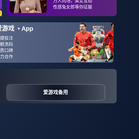
2026-07-05
线
2026-07-03
神
2026-07-02
2026-07-02
2026-07-01
2026-06-30
亚，2026世界杯G组格局初现
2026-06-30
点战
2026-06-30
2026-06-29