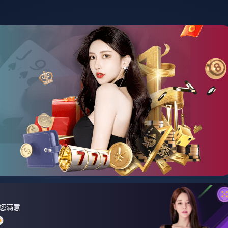
yun确保数据精准可靠。
实时比分
国际足球
世界杯热点