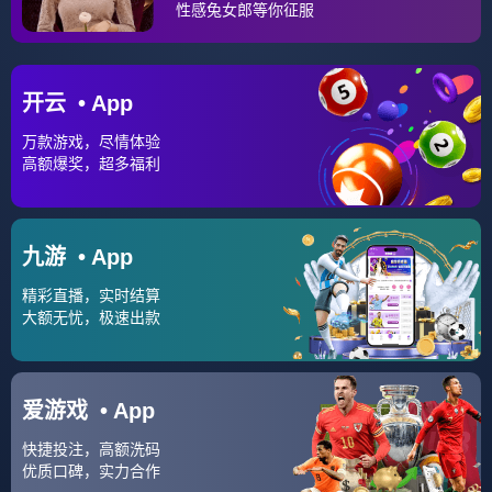
了本泽马（或罗德里戈）的头顶，助攻！这不是灵光一现，而是他整
场比赛进攻参与度的缩影，他不知疲倦地上下往返，成为连接后场与
锋线的关键一环，他的传中，是皇马打破僵局的利器；他的套上，为
球队的进攻提供了宽度与纵深，在攻防两端，他都做到了极致，完美
演绎了何为“现代型边后卫”的标杆。
将目光从伯纳乌拉回伊蒂哈德，或从北伦敦的夜空掠过，这个“争冠之
夜”的叙事充满了张力与戏剧性，但底色往往是青春风暴、金元攻势或
孤胆英雄，而卡瓦哈尔，提供了一种截然不同却更为珍贵的叙事模
板：
忠诚、坚韧与静默的伟大
，从2013年回归皇马至今，十年白衣，
他见证了无数巨星来来往往，自己却始终是右路最稳定的一环，没有
持续的转会绯闻，没有场外的喧嚣纷扰，有的只是日复一日的训练、
一场接一场的拼搏，他的高光，从不依赖于镁光灯的聚集，而深植于
每一分钟的专业与专注，在这个略显浮躁的时代，这种“老派”的坚守
与静默的爆发,更具直抵人心的力量。