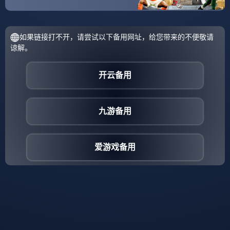
压后卫头球摆渡，埋伏在禁区内的霍伊别尔凌空抽射，皮球击中防守
球员变线入网！2-1！绝杀！
这一次,丹麦人用最“北欧”的方式——高空轰炸与身体对抗，粉碎了哥
伦比亚的顽强抵抗，而塔雷米虽然全场闪耀，却终究未能帮助球队带
回积分，赛后数据显示，塔雷米完成了全场最高的6次射门、4次关键
传球，以及高达89%的传球成功率，堪称哥伦比亚进攻端最耀眼的明
珠，但足球终究是团队的较量，丹麦人用更高效的战术执行和更坚决
的临场应变，赢得了这场强强对话的胜利。