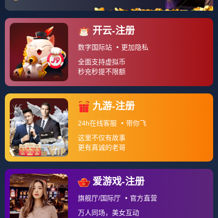
杀，将哥伦比亚到手的平局生生抢走，而伊朗锋线核心塔雷米，则用
一场统治级的表现，让全世界记住了他的名字。
比赛伊始,哥伦比亚便展现出南美球队特有的灵动与压迫感，J罗的调
度、迪亚斯的边路爆破、博雷的支点作用，让丹麦的防线一度风声鹤
唳，真正改写比赛走向的，却是那个身披伊朗战袍、却效力于欧洲顶
级联赛的男人——塔雷米，他在前场的每一次拿球都极具威胁，无论
是背身护球后的分边，还是禁区弧顶的冷射，都让哥伦比亚后卫如芒
在背，第28分钟，正是他在禁区内的机敏跑位，吸引了三名防守球员
后巧妙漏球，为后插上的队友创造了单刀机会，可惜射门被奥斯皮纳
神勇化解。
但塔雷米的表演并未就此结束,上半场尾声，他在右路接球后突然内
切，用一脚诡异的弧线球兜向远角，皮球击中横梁下沿弹入网窝——
1-0！整个球场瞬间沸腾，这粒进球不仅展现了塔雷米顶级的个人能
力，更印证了伊朗锋线核武器在关键战役中的决定性价值。