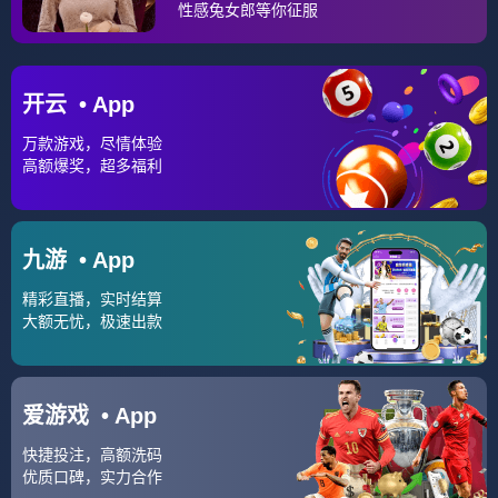
容的存在就像是筑起了一道无形的长城，他不仅用精准的短传维持着
西班牙的控球率，更用近乎预知未来的防守意识一次次瓦解了乌拉圭
的攻势，上半场临近结束时，德容又一次在禁区弧顶完成关键拦截，
随后迅速发动反击，他的长传找到了边路的尼科·威廉姆斯，后者横传
禁区，加维的射门虽然被扑出，但已经足以让乌拉圭的防线惊出一身
冷汗。
下半场,西班牙的统治力有增无减，第58分钟，又是德容，这次他选择
亲自解决问题，在一次角球进攻中，西班牙的战术配合让乌拉圭的防
守出现混乱，皮球落到禁区外围，德容不等皮球落地，直接迎球凌空
抽射，那一脚射门带着强烈的下坠和旋转，如同导弹一般直奔球门左
上角，乌拉圭门将鞭长莫及，2-0！这是德容本届世界杯的首粒进球，
而它的精彩程度，足以载入世界杯的史册。