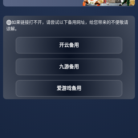
两球落后的乌拉圭彻底陷入了绝望,他们尝试全线压上，却在中场被德
容一次又一次地“驯服”，据统计，德容本场比赛的传球成功率高达
94%，其中还包括了7次关键传球和4次成功抢断，他就像是一个指挥
家，用他脚下的皮球作为指挥棒，完美地掌控着整场比赛的节奏，比
赛第81分钟，西班牙锁定胜局，德容在后场发动长传，精准地找到替
补上场的奥尔莫，后者突入禁区后无私横传，费兰·托雷斯推射空门得
手，3-0，比赛彻底失去了悬念。
当裁判吹响终场哨声时,德容并没有像队友那样疯狂庆祝，他只是站在
原地，微笑着望向看台上沸腾的西班牙球迷，那一刻，他不需要用夸
张的肢体语言来证明什么，因为数据、比分以及整场比赛的过程，都
已经无声地宣告了一个事实——这场比赛，属于弗朗基·德容。