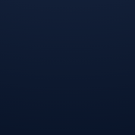
新个人纪录展现了篮球运动中个人卓越的追求，北京队横扫尼克斯则
体现了团队协作和集体智慧的力量，这两件事在同一天发生，仿佛是
篮球之神的有意安排，提醒我们这项运动的真谛：在追求个人卓越的
同时，不忘团队合作；在激烈竞争中，不忘相互学习。
当中美两国篮球以更加平等、多元的方式交流互动时，受益的不仅是
两国的球员和球迷，更是全球篮球运动的发展，在这个充满挑战与机
遇的时代，体育交流将继续为促进国际理解与合作发挥独特而重要的
作用，乔治的纪录会被未来更多球员打破，北京队的胜利也可能被其
他中国球队超越，但这一天所象征的中美篮球交流新篇章，将长久地
留在篮球史册中。
Prev:开云体育2026-年度焦点之战，当国王摘下玫瑰，开拓者时代悄
然落幕
Next:开云体育中国-惊魂一刻，克罗地亚绝杀加纳，姆巴佩主宰2026
世界杯C组焦点战