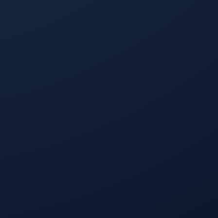
场跑动12.3公里，触球112次，创造4次绝佳机会，当
区时，他又主动回撤到中后卫位置接球组织，这就是克罗地
系里最疯狂的齿轮。
西球员怎么评价我们的！”他的愤怒背后，是北美足球长期被
。”这种反差，恰恰折射出足球世界的残酷真理——在新老交
调：只要莫德里奇还能跑，克罗地亚就还有灵魂，他选择换上
种跨越代际的信任,正是克罗地亚足球在世界杯舞台长盛不
预选赛的悬念反而愈发迷人，加拿大队证明了“足球荒漠”也
单一；而摩洛哥若要自救，必须在最后两轮对阵赞比亚的比
江山时，他依然在为国家队的每一寸草皮奔跑，这种近乎偏