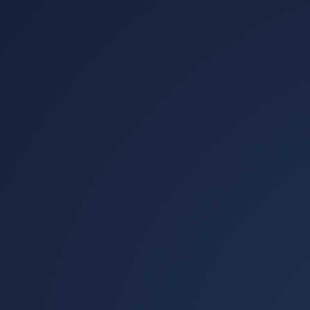
摩洛哥的“