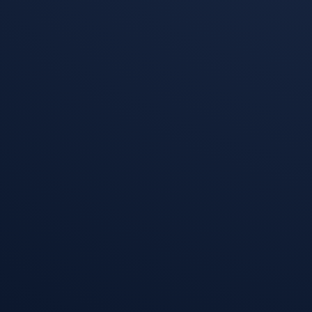
克罗地亚
与加拿大的
黑山球员在
亚足球的底
教练博
加拿大主帅
忽视的憋屈
替的转折点
在萨格勒布
20岁的苏
衰的密码。
未来的
随着加拿大
能开出惊艳
赛中狂刷净
执的坚持，