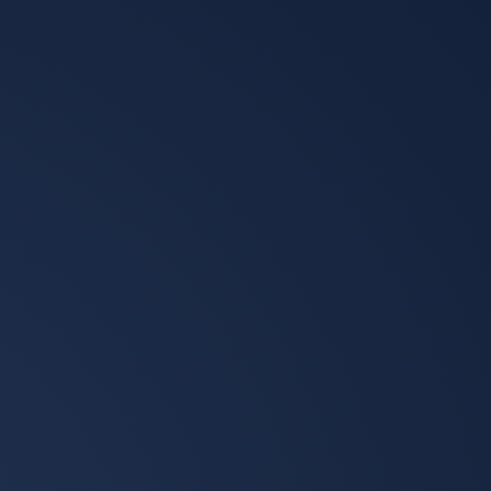
柱时，镜头扫过摩洛哥替补席：教练雷格拉吉面如死灰，阿什