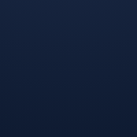
的“生存法则”
青春风暴不同，克罗地亚的胜利带着中欧棋手特有的精密与残酷，莫德里奇全
他身后疯狂放铲时，他总能在身体失去平衡前完成转移；当球队被压到禁
层逻辑：没有超神的核心，只有永不松懈的体系,而莫德里奇正是这个体
弈的暗线：格罗索的暴怒与达利奇的沉静
赫德曼在赛后发布会上罕见地咆哮：“有人以为我们是弱队？去问问切尔
，而摩洛哥主帅雷格拉吉则陷入沉默：“我们输掉了最不该输的一场比赛
,任何战术傲慢都将付出代价。
，克罗地亚主帅达利奇拒绝了一切关于“老将退役”的提问，只是反复强
西奇时，年轻小将眼中闪过的不是兴奋，而是对莫德里奇深深的理解——这
悬念：当旧王与新神对峙
锁定小组头名，摩洛哥沦为待宰羔羊，而克罗地亚稳坐小组第二，世界杯
的花，但他们的短板同样明显：面对摩洛哥的收缩防守时，进攻手段仍显
胜球，更令人期待的是莫德里奇——当大多数同龄人早已在解说席上指点
让“魔笛”二字超越了足球本身,成为某种精神图腾。