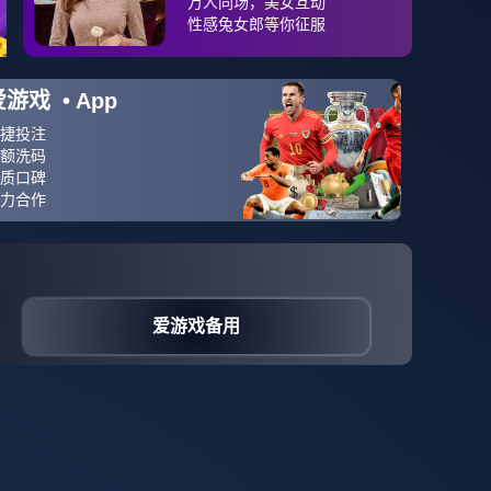
哥，莫德里奇率克罗地亚绝地求生
28
Number:93
美洲大地上演，当加拿大的红白旗帜在枫叶球场猎猎作响，当
——直到哨声划破天际，加拿大如暴风雪般席卷整座球场，
·莫德里奇拖着克罗地亚老迈的身躯，用一记手术刀般的直塞穿
半是新世界的野蛮生长,一半是旧时代的悲壮挽歌。
但随后的45分钟，成为本届预选赛最令人胆寒的战术演
维则化身幽灵前锋，三次从越位线边缘回撤接球完成致命一
合美职联式的暴力下底传中。