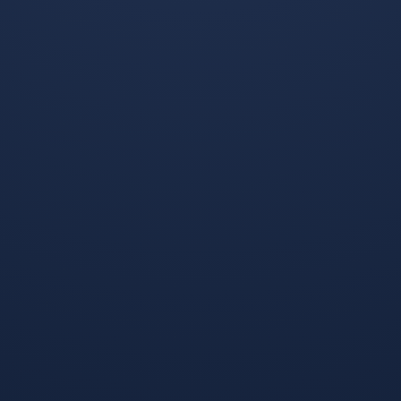
迷途：从诸神黄昏到人间地狱
键战，摩洛哥的晋级之路瞬间被推至悬崖边缘，这支在2022年卡塔尔世
赫的盘带依然华丽，却再也无法穿透加拿大三人包夹；恩内斯里的争顶优
上演三次“边路超车”的画面，几乎成为本届赛事最残忍的对比，当裁判吹
战的代价,可能是整个世界杯周期重建的徒劳。
奇时刻：时间老人的倔强
目光聚焦于北美战场时，克罗地亚人正在巴尔干半岛的寒风中书写续集，
在第37分钟给出答案：他在中线附近转身过掉两人后外脚背送出斜塞，
得分，这粒进球不仅为克罗地亚打开胜利之门（最终3-1取胜），更在精