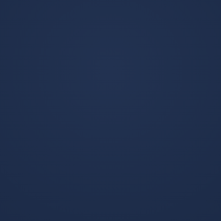
腰望向天空，加拿大人在第56分钟、第71分钟、第84分钟连续四次攻陷
球对北非足球的“物种碾压”——当加拿大球员在身高、力量、速度三维度