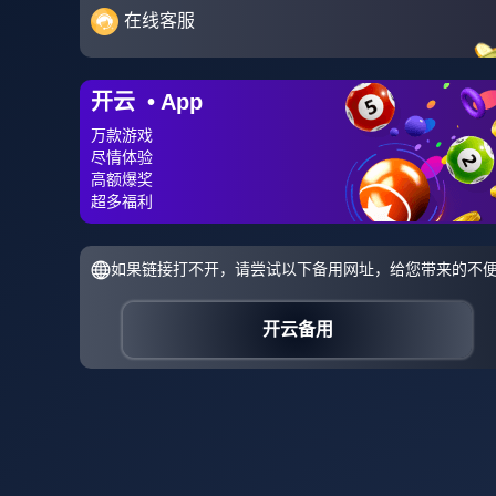
河南燕山开云网络科技有限公司
河南省郑州市经济开发区哈航海东
路152号
在美加墨世
0371-12345678
摩洛哥的绿
KAIYUNSPORTS@163.com
用一场令人
透对手防线
枫叶风
当加拿大队
示：阿方索
击，加拿大