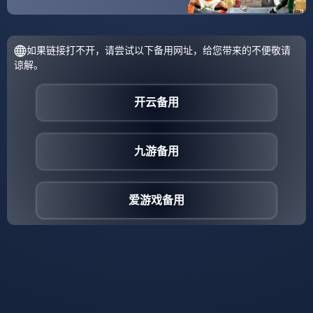
赛后技术统计显示，印度队全场控球率达到58%，射门次数高达17
次，其中10次射正，攻入4球，这些数据的背后，是一支敢于在关键
战中主动出击、用进攻解决问题的球队，如果说欧洲的奥地利队代表
着传统足球的严谨与纪律，那么印度队则用这场横扫展示了亚洲足球
的另一种可能——更快的节奏、更灵活的跑位、更果断的射门。
佩德里的致命一击，不仅是个人技术的完美体现，更是印度队整体战
术理念的缩影：在关键时刻，不退缩、不犹豫，用最犀利的进攻杀死
比赛，这场关键积分战的胜利，让印度队距离出线仅一步之遥,也让全