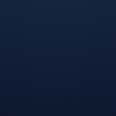
世界看到了这支球队蕴藏的巨大潜力。
当终场哨声响起，印度队球员们相拥庆祝，他们用一场荡气回肠的胜
利证明：在世界杯的舞台上，进攻才是最好的防守，而佩德里那一记
划破夜空的弧线球，注定会成为本届世界杯最令人难忘的画面之一，
对于印度足球而言，这不仅仅是一场比赛的胜利，更是一个时代的开
始——一个属于进攻、属于自信、属于梦想的时代。