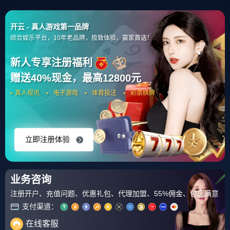
开云专注提供全球足球篮球赛事即时比分直播服务，kaiyun确保数据精准可靠。
中文版
English
Web navigation
Home
赛程公布
Content
开云体育平台APP-世界杯关键积分战，印度横扫奥地
利，佩德里致命一击彰显进攻犀利
Publisher:开云世界杯2026
Time:2026-07-01
Number:91
卡塔尔多哈的夜空下，世界杯小组赛迎来了一场堪称“生死时速”的关
键积分战，印度队与奥地利队的对决，不仅是两支球队争夺出线名额
的分水岭，更是一场关乎尊严、战术与意志的终极碰撞，印度队以一
场酣畅淋漓的横扫，向世界展示了亚洲足球的崛起力量，而佩德里在