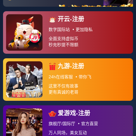
雷斯，用他依旧锐利的嗅觉和稳定的中场调度，成为这场胜利的灵
魂。
比赛从一开始就充满了戏剧性,瑞士队向来以稳扎稳打、防守严密闻
名，但在突尼斯队如潮水般的攻势面前，这支向来冷静的欧洲劲旅竟
然显得无所适从，突尼斯人用他们灵活多变的跑位和极具侵略性的前
场压迫，将比赛节奏牢牢掌控在自己手中，第一节比赛进行到第18分
钟时，突尼斯中场核心苏亚雷斯在中圈附近精准长传撕开瑞士防线，
前锋哈立德·本·萨拉赫接球后凌空抽射破门，整个球场瞬间被突尼斯球
迷的欢呼声淹没。
这个进球,仿佛是一个信号，标志着突尼斯队“中场控制稳定”战术理念
的全面爆发，此后，苏亚雷斯不仅在中场频繁拿球组织，更在防守端
多次回撤拦截瑞士队的快速反击，他的跑动覆盖了整个中场区域，既
能在前场形成小范围配合，也能在防守第三区延阻对手推进，数据显
示，苏亚雷斯全场传球成功率高达91%，其中有6次关键传球和3次成
功抢断，堪称攻防转换的枢纽。