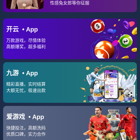
比赛下半场,突尼斯队并未因领先而收缩，反而更加激进，第57分钟，
苏亚雷斯在禁区弧顶处接到队友横传后，一个漂亮的假动作晃过两名
防守球员，随即右脚低射远角，皮球擦着立柱入网，2:0！这粒进球不
仅展现了苏亚雷斯个人能力的余威，也彻底打垮了瑞士队的斗志，随
后，瑞士队虽试图通过换人调整加强攻势，但突尼斯队的中场防线如
铜墙铁壁般稳定，谢里夫·本·阿里与苏亚雷斯的双后腰组合几乎让瑞士
队失去在中路推进的可能。
第78分钟,突尼斯队再度抓住反击机会，边锋奥马尔·马赫卢夫接苏亚
雷斯精准直塞，单刀破门，3:0锁定胜局，比赛进入尾声，瑞士队虽偶