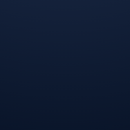
这场比赛之所以让人津津乐道,不仅因为突尼斯以压倒性优势赢下瑞
士，更因为他们用近乎完美的战术执行力证明：稳固的中场控制，是
通往胜利的钥匙；而经验丰富、依旧能掌控全局的苏亚雷斯，正是这
把钥匙的守护者。
历史总是惊人地相似,却又因不同的人与事而充满变数，突尼斯用一场
经典大胜，宣告自己不再是黑马，而是真正有实力冲击更深轮次的世
界级球队，而苏亚雷斯，则用他如一的中场调度，为北非足球的荣光
再添上浓墨重彩的一笔，这一夜，突尼斯人再次在世界杯舞台上写下
属于自己的传奇篇章。
Prev:开云官网2026-利马之夜，红白风暴，2026世界杯A组强强对
话，秘鲁爆冷击溃乌兹别克斯坦，贝林厄姆星光独耀
Next:开云FIFA-魔笛悠扬，蓝衣军团奏响胜利凯歌—2026世界杯A组
意大利VS保加利亚战记