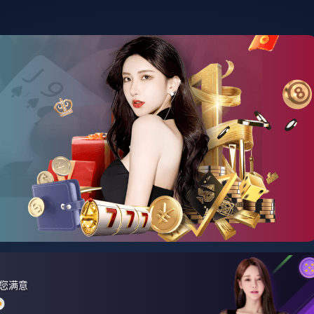
yun确保数据精准可靠。
实时比分
国际足球
国际足球
Content