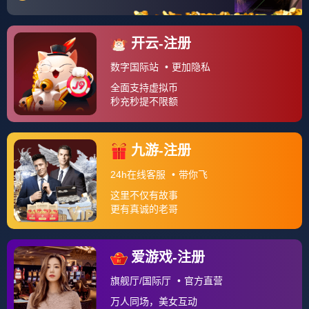
比利时黄金一代的残余巨星，而是日本攻击手——久保建英。
这场比赛在赛前被外界普遍预测为一场肉搏战，瑞典队拥有传统的身
高与对抗优势，定位球是他们的致命武器；比利时则面临着黄金一代
逐渐老去、新老交替尚未完成的阵痛期，但他们的技术底蕴依然足以
让任何对手忌惮，真正让天平倾斜的，是瑞典队主教练一次令人意外
的战术决定——将久保建英放入首发阵容,并赋予其前场自由人的核心
角色。
这个决定，起初在瑞典国内引发了不少质疑，久保建英虽在西甲皇家
社会证明了自己，但他是日本人，是亚洲球员，在瑞典队这套需要大
量跑动与对抗的体系中，他能适应吗？答案是，他不仅适应了,还重塑
了这支球队的进攻逻辑。
比赛第17分钟，转折点出现，比利时中场德布劳内送出一记穿透力极
强的直塞，中锋卢卡库反越位成功，面对门将冷静推射，球应声入
网，1:0，比利时取得领先，安联球场的比利时球迷陷入了狂欢，而瑞
典队则陷入短暂的慌乱，面对比利时老练的控制节奏与反击威胁，瑞
典队的传统打法显得有些笨拙，长传冲吊在中卫维尔通亨与费斯的高
空控制下屡屡失手，看起来,瑞典队将要陷入一场苦战。